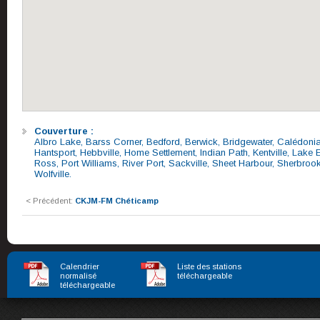
Couverture :
Albro Lake, Barss Corner, Bedford, Berwick, Bridgewater, Calédonia
Hantsport, Hebbville, Home Settlement, Indian Path, Kentville, La
Ross, Port Williams, River Port, Sackville, Sheet Harbour, Sherbroo
Wolfville.
< Précédent:
CKJM-FM Chéticamp
Calendrier
Liste des stations
normalisé
téléchargeable
téléchargeable