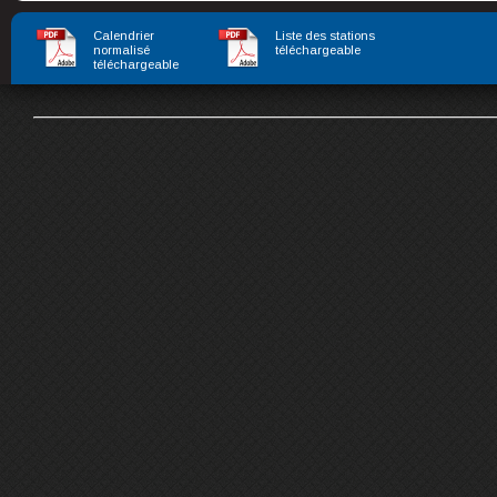
Calendrier
Liste des stations
normalisé
téléchargeable
téléchargeable